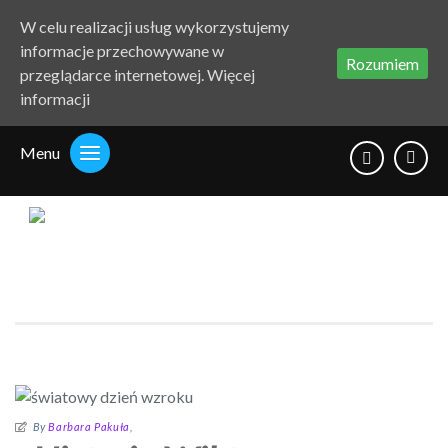
W celu realizacji usług wykorzystujemy
informacje przechowywane w
Rozumiem
przeglądarce internetowej.
Więcej
informacji
Menu
Polityka
Search
prywatności
By
Barbara Pakuła
,