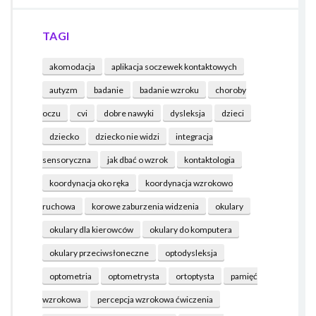
TAGI
akomodacja
aplikacja soczewek kontaktowych
autyzm
badanie
badanie wzroku
choroby
oczu
cvi
dobre nawyki
dysleksja
dzieci
dziecko
dziecko nie widzi
integracja
sensoryczna
jak dbać o wzrok
kontaktologia
koordynacja oko ręka
koordynacja wzrokowo
ruchowa
korowe zaburzenia widzenia
okulary
okulary dla kierowców
okulary do komputera
okulary przeciwsłoneczne
optodysleksja
optometria
optometrysta
ortoptysta
pamięć
wzrokowa
percepcja wzrokowa ćwiczenia